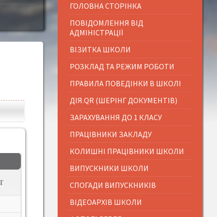
ГОЛОВНА СТОРІНКА
ПОВІДОМЛЕННЯ ВІД
АДМІНІСТРАЦІЇ
ВІЗИТКА ШКОЛИ
РОЗКЛАД ТА РЕЖИМ РОБОТИ
ПРАВИЛА ПОВЕДІНКИ В ШКОЛІ
ДІЯ.QR (ШЕРІНГ ДОКУМЕНТІВ)
ЗАРАХУВАННЯ ДО 1 КЛАСУ
ПРАЦІВНИКИ ЗАКЛАДУ
КОЛИШНІ ПРАЦІВНИКИ ШКОЛИ
ВИПУСКНИКИ ШКОЛИ
Т
СПОГАДИ ВИПУСКНИКІВ
ВІДЕОАРХІВ ШКОЛИ