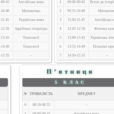
-09:45
Англійська мова
1
09:00-09:45
Вступ до історі
-10:40
Математика
2
09:55-10:40
Математи
-11:45
Українська мова
3
11:00-11:45
Англійська 
-12:50
Зарубіжна література
4
12:05-12:50
Фізична куль
-13:45
Технології
5
13:00-13:45
Українська літ
-14:40
Технології
6
13:55-14:40
Пізнаємо пр
-15:35
–
7
14:50-15:35
–
П’ятниця
5 КЛАС
№
ТРИВАЛІСТЬ
ПРЕДМЕТ
0
08:10-08:55
–
1
09:00-09:45
Англійська мова