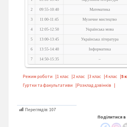
2
09:55-10:40
Математика
3
11:00-11:45
Музичне мистецтво
4
12:05-12:50
Українська мова
5
13:00-13:45
Українська література
6
13:55-14:40
Інформатика
7
14:50-15:35
–
Режим роботи
1 клас
2 клас
3 клас
4 клас
5 
Гуртки та факультативи
Розклад дзвінків
Переглядів:
107
Поділитися в