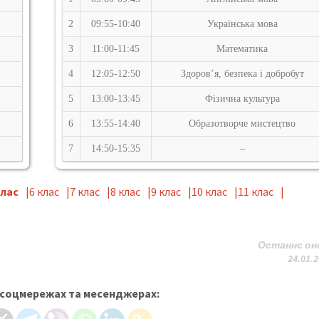
2
09:55-10:40
Українська мова
3
11:00-11:45
Математика
4
12:05-12:50
Здоров’я, безпека і добробут
5
13:00-13:45
Фізична культура
6
13:55-14:40
Образотворче мистецтво
7
14:50-15:35
–
клас
6 клас
7 клас
8 клас
9 клас
10 клас
11 клас
Останнє он
24.01.2
 соцмережах та месенджерах: