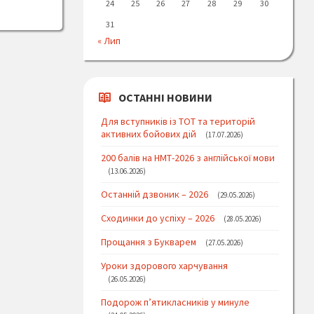
24
25
26
27
28
29
30
31
« Лип
ОСТАННІ НОВИНИ
Для вступників із ТОТ та територій
активних бойових дій
17.07.2026
200 балів на НМТ-2026 з англійської мови
13.06.2026
Останній дзвоник – 2026
29.05.2026
Сходинки до успіху – 2026
28.05.2026
Прощання з Букварем
27.05.2026
Уроки здорового харчування
26.05.2026
Подорож п’ятикласників у минуле