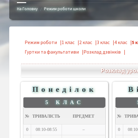
На Головну
Режим роботи школи
/
Режим роботи
1 клас
2 клас
3 клас
4 клас
5 
Гуртки та факультативи
Розклад дзвінків
Розклад урокі
Понеділок
В
5 КЛАС
№
ТРИВАЛІСТЬ
ПРЕДМЕТ
№
ТРИВ
0
08:10-08:55
–
0
08:10