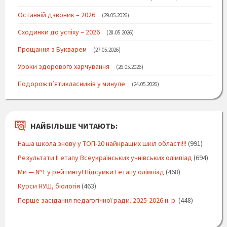
Останній дзвоник – 2026
29.05.2026
Сходинки до успіху – 2026
28.05.2026
Прощання з Букварем
27.05.2026
Уроки здорового харчування
26.05.2026
Подорож п’ятикласників у минуле
24.05.2026
НАЙБІЛЬШЕ ЧИТАЮТЬ:
Наша школа знову у ТОП-20 найкращих шкіл області!!!
(991)
Результати ІІ етапу Всеукраїнських учнівських олімпіад
(694)
Ми — №1 у рейтингу! Підсумки І етапу олімпіад
(468)
Курси НУШ, біологія
(463)
Перше засідання педагогічної ради. 2025-2026 н. р.
(448)