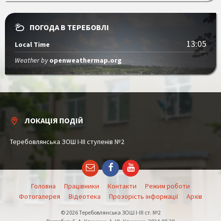
ПОГОДА В ТЕРЕБОВЛІ
13:05
Local Time
Weather by
openweathermap.org
ЛОКАЦІЯ ПОДІЙ
Теребовлянська ЗОШ І-ІІІ ступенів №2
Email
Facebook
YouTube
Головна
Працівники
Контакти
Режим роботи
Фотогалерея
Відеотека
Прозорість інформації
Архів
© 2026 Теребовлянська ЗОШ І-ІІІ ст. №2