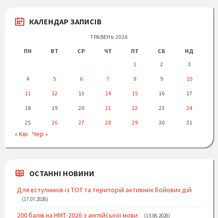
КАЛЕНДАР ЗАПИСІВ
ТРАВЕНЬ 2026
ПН
ВТ
СР
ЧТ
ПТ
СБ
НД
1
2
3
4
5
6
7
8
9
10
11
12
13
14
15
16
17
18
19
20
21
22
23
24
25
26
27
28
29
30
31
« Кві
Чер »
ОСТАННІ НОВИНИ
Для вступників із ТОТ та територій активних бойових дій
17.07.2026
200 балів на НМТ-2026 з англійської мови
13.06.2026