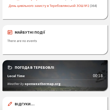
День цивільного захисту в Теребовлянській ЗОШ №2
(364)
МАЙБУТНІ ПОДІЇ
There are no events
ПОГОДА В ТЕРЕБОВЛІ
00:18
Local Time
Weather by
openweathermap.org
ВІДГУКИ…