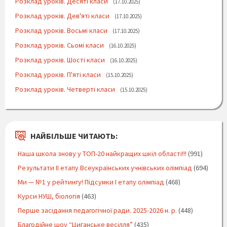
Розклад уроків. Десяті класи
17.10.2025
Розклад уроків. Дев'яті класи
17.10.2025
Розклад уроків. Восьмі класи
17.10.2025
Розклад уроків. Сьомі класи
16.10.2025
Розклад уроків. Шості класи
16.10.2025
Розклад уроків. П'яті класи
15.10.2025
Розклад уроків. Четверті класи
15.10.2025
НАЙБІЛЬШЕ ЧИТАЮТЬ:
Наша школа знову у ТОП-20 найкращих шкіл області!!!
(991)
Результати ІІ етапу Всеукраїнських учнівських олімпіад
(694)
Ми — №1 у рейтингу! Підсумки І етапу олімпіад
(468)
Курси НУШ, біологія
(463)
Перше засідання педагогічної ради. 2025-2026 н. р.
(448)
Благодійне шоу “Циганське весілля”
(435)