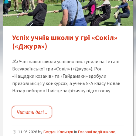
сильні,
сміливі,
незламні!
Успіх учнів школи у грі «Сокіл»
(«Джура»)
✍️ Учні нашої школи успішно виступили на І етапі
Всеукраїнської гри «Сокіл» («Джура»). Рої
«Нащадки козаків» та «Гайдамаки» здобули
призові місця у конкурсах, а учень 8-А класу Новак
Назар виборов ІІ місце за фізичну підготовку.
Читати далі...
11.05.2026
by
Богдан Климчук
in
Головні події школи
,