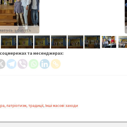
ято для матусь і бабусь
moth-02
 соцмережах та месенджерах:
ра, патріотизм, традиції
,
Інші масові заходи