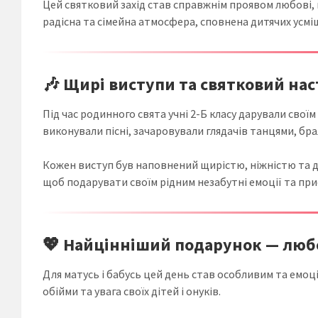
Цей святковий захід став справжнім проявом любові, 
радісна та сімейна атмосфера, сповнена дитячих усміш
🎶 Щирі виступи та святковий нас
Під час родинного свята учні 2-Б класу дарували своїм
виконували пісні, зачаровували глядачів танцями, бра
Кожен виступ був наповнений щирістю, ніжністю та д
щоб подарувати своїм рідним незабутні емоції та при
💖 Найцінніший подарунок — любо
Для матусь і бабусь цей день став особливим та емоц
обійми та увага своїх дітей і онуків.