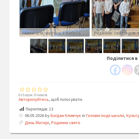
Родинне свято для матусь і бабусь
Родинне св
Поділитися в
0 з 5 зірок. 0 голосів.
Авторизуйтесь
, щоб голосувати.
Переглядів:
13
06.05.2026
by
Богдан Климчук
in
Головні події школи
,
Культу
День Матері
,
Родинне свято