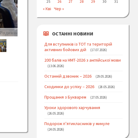
25
26
27
28
29
30
31
« Кві
Чер »
Родинне свято для матусь і бабусь
Родинне св
ОСТАННІ НОВИНИ
Для вступників із ТОТ та територій
активних бойових дій
17.07.2026
200 балів на НМТ-2026 з англійської мови
13.06.2026
Останній дзвоник – 2026
29.05.2026
Сходинки до успіху – 2026
28.05.2026
Прощання з Букварем
27.05.2026
Уроки здорового харчування
26.05.2026
Подорож п’ятикласників у минуле
24.05.2026