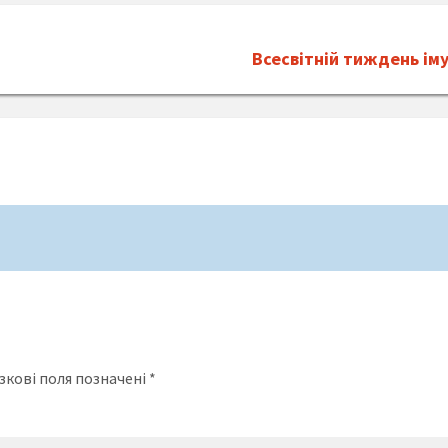
Всесвітній тиждень іму
зкові поля позначені
*