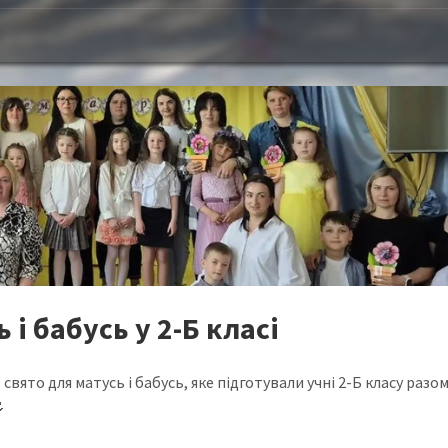
 і бабусь у 2-Б класі
вято для матусь і бабусь, яке підготували учні 2-Б класу разом
🌷