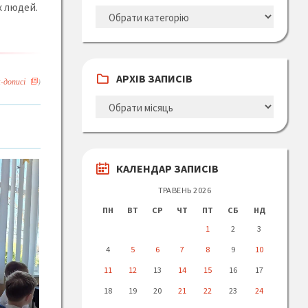
х людей.
КАТЕГОРІЇ
ЗАПИСІВ
АРХІВ ЗАПИСІВ
-дописі
)
АРХІВ
ЗАПИСІВ
КАЛЕНДАР ЗАПИСІВ
ТРАВЕНЬ 2026
ПН
ВТ
СР
ЧТ
ПТ
СБ
НД
1
2
3
4
5
6
7
8
9
10
11
12
13
14
15
16
17
18
19
20
21
22
23
24