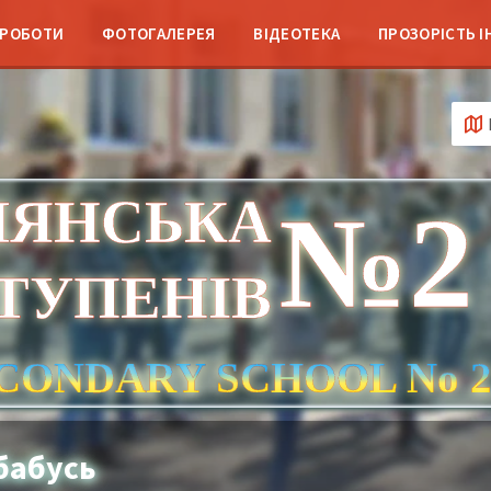
 РОБОТИ
ФОТОГАЛЕРЕЯ
ВІДЕОТЕКА
ПРОЗОРІСТЬ І
ЛЯНСЬКА
№2
СТУПЕНІВ
CONDARY SCHOOL No 
 бабусь