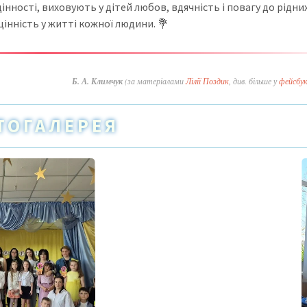
нності, виховують у дітей любов, вдячність і повагу до рідни
цінність у житті кожної людини. 💐
Б. А. Климчук
(за матеріалами
Лілії Поздик
, див. більше у
фейсбук
ТОГАЛЕРЕЯ