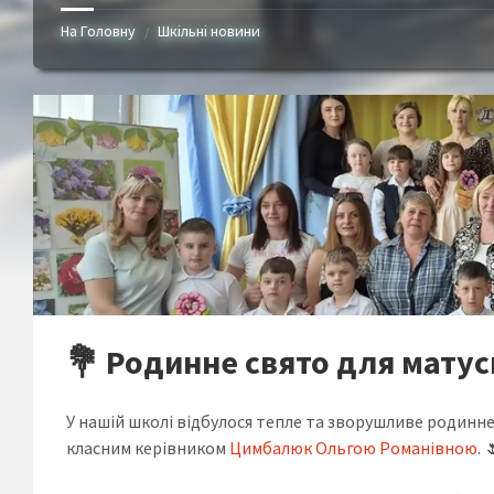
На Головну
Шкільні новини
/
💐 Родинне свято для матусь
У нашій школі відбулося тепле та зворушливе родинне с
класним керівником
Цимбалюк Ольгою Романівною
. 