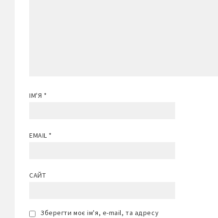
ІМ'Я
*
EMAIL
*
САЙТ
Зберегти моє ім'я, e-mail, та адресу