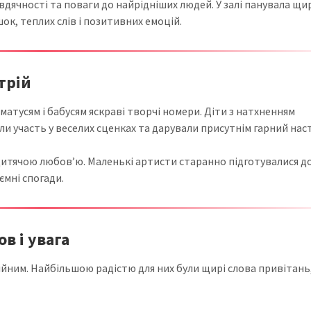
вдячності та поваги до найрідніших людей. У залі панувала щи
ок, теплих слів і позитивних емоцій.
трій
 матусям і бабусям яскраві творчі номери. Діти з натхненням
ли участь у веселих сценках та дарували присутнім гарний наст
итячою любов’ю. Маленькі артисти старанно підготувалися до
ємні спогади.
в і увага
ійним. Найбільшою радістю для них були щирі слова привітань,