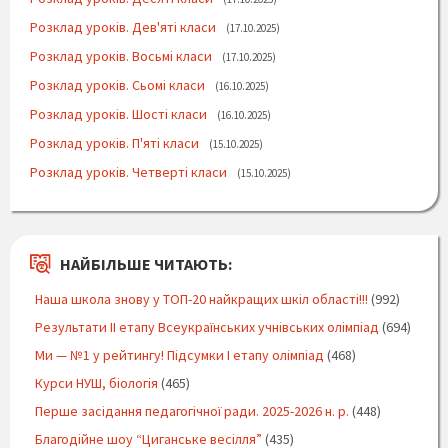
Розклад уроків. Дев'яті класи
17.10.2025
Розклад уроків. Восьмі класи
17.10.2025
Розклад уроків. Сьомі класи
16.10.2025
Розклад уроків. Шості класи
16.10.2025
Розклад уроків. П'яті класи
15.10.2025
Розклад уроків. Четверті класи
15.10.2025
НАЙБІЛЬШЕ ЧИТАЮТЬ:
Наша школа знову у ТОП-20 найкращих шкіл області!!!
(992)
Результати ІІ етапу Всеукраїнських учнівських олімпіад
(694)
Ми — №1 у рейтингу! Підсумки І етапу олімпіад
(468)
Курси НУШ, біологія
(465)
Перше засідання педагогічної ради. 2025-2026 н. р.
(448)
Благодійне шоу “Циганське весілля”
(435)