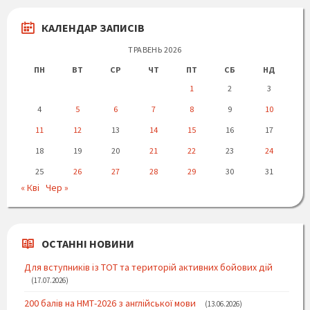
КАЛЕНДАР ЗАПИСІВ
ТРАВЕНЬ 2026
ПН
ВТ
СР
ЧТ
ПТ
СБ
НД
1
2
3
4
5
6
7
8
9
10
11
12
13
14
15
16
17
18
19
20
21
22
23
24
25
26
27
28
29
30
31
« Кві
Чер »
ОСТАННІ НОВИНИ
Для вступників із ТОТ та територій активних бойових дій
17.07.2026
200 балів на НМТ-2026 з англійської мови
13.06.2026