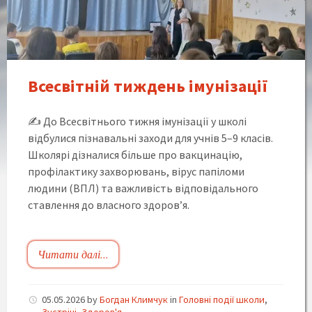
імунізації
Всесвітній тиждень імунізації
✍️ До Всесвітнього тижня імунізації у школі
відбулися пізнавальні заходи для учнів 5–9 класів.
Школярі дізналися більше про вакцинацію,
профілактику захворювань, вірус папіломи
людини (ВПЛ) та важливість відповідального
ставлення до власного здоров’я.
Читати далі...
05.05.2026
by
Богдан Климчук
in
Головні події школи
,