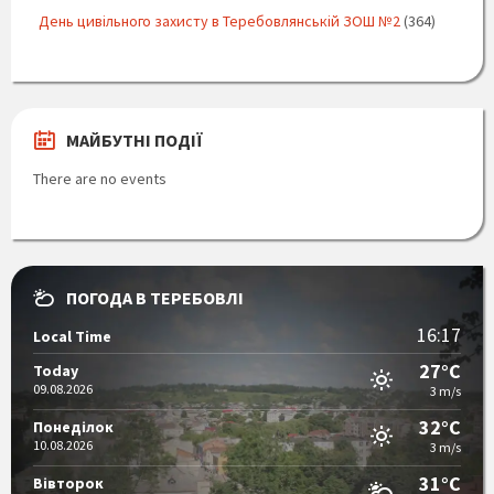
День цивільного захисту в Теребовлянській ЗОШ №2
(364)
МАЙБУТНІ ПОДІЇ
There are no events
ПОГОДА В ТЕРЕБОВЛІ
16:17
Local Time
27°C
Today
09.08.2026
3 m/s
32°C
Понеділок
10.08.2026
3 m/s
31°C
Вівторок