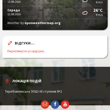
11.08.2026
6 m/s
26°C
Середа
12.08.2026
4 m/s
Weather by
openweathermap.org
ВІДГУКИ…
Переглянути усі відгуки...
ЛОКАЦІЯ ПОДІЙ
Теребовлянська ЗОШ І-ІІІ ступенів №2
Email
Facebook
YouTube