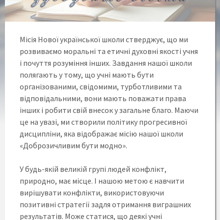
Місія Нової української школи стверджує, що ми
розвиваємо моральні та етичні духовні якості учня
і почуття розуміння інших. Завдання нашої школи
полягають у тому, що учні мають бути
організованими, свідомими, турботливими та
відповідальними, вони мають поважати права
інших і робити свій внесок у загальне благо. Маючи
це на увазі, ми створили політику прогресивної
дисципліни, яка відображає місію нашої школи
«Доброзичливим бути модно».
У будь-якій великій групі людей конфлікт,
природно, має місце. І нашою метою є навчити
вирішувати конфлікти, використовуючи
позитивні стратегії задля отримання виграшних
результатів. Може статися, що деякі учні