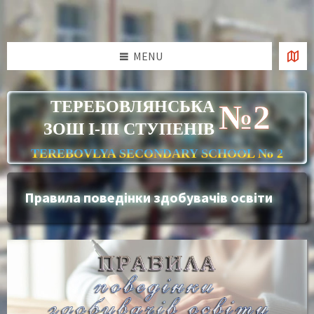
Skip
Skip
Skip
to
to
to
content
right
footer
sidebar
MENU
ТЕРЕБОВЛЯНСЬКА
№2
ЗОШ І-ІІІ СТУПЕНІВ
TEREBOVLYA SECONDARY SCHOOL No 2
Правила поведінки здобувачів освіти