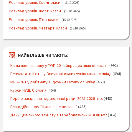
Розклад уроків. Сьомі класи
16.10.2025
Розклад уроків. Шості класи
16.10.2025
Розклад уроків. П'яті класи
15.10.2025
Розклад уроків. Четверті класи
15.10.2025
НАЙБІЛЬШЕ ЧИТАЮТЬ:
Наша школа знову у ТОП-20 найкращих шкіл області!!!
(992)
Результати ІІ етапу Всеукраїнських учнівських олімпіад
(694)
Ми — №1 у рейтингу! Підсумки І етапу олімпіад
(468)
Курси НУШ, біологія
(464)
Перше засідання педагогічної ради. 2025-2026 н. р.
(448)
Благодійне шоу “Циганське весілля”
(435)
День цивільного захисту в Теребовлянській ЗОШ №2
(364)